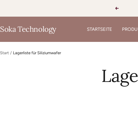
Direkt
Zurück
zum
Inhalt
Soka Technology
STARTSEITE
PRODU
Start
Lagerliste für Siliziumwafer
Lage