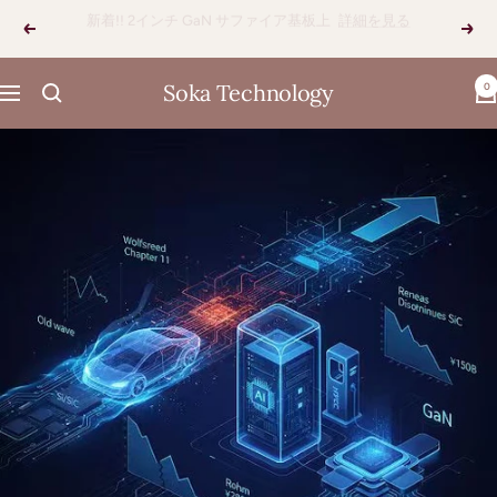
コ
New Arrival!! 12inch SiC基板
learn more
戻
次
ン
る
へ
テ
Soka Technology
0
ン
ナ
ツ
ビ
へ
ゲ
ス
ー
キ
シ
ッ
ョ
プ
ン