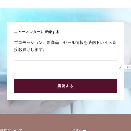
ラ
ラ
ラ
ラ
イ
イ
イ
イ
ド
ド
ド
ド
に
に
に
に
ニュースレターに登録する
移
移
移
移
動
動
動
動
プロモーション、新商品、セール情報を受信トレイへ直
1
2
3
4
接お届けします。
メール
購読する
当店について
ポリシー