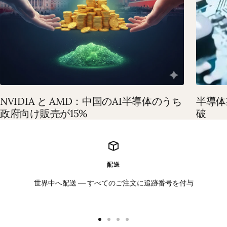
NVIDIA と AMD：中国のAI半導体のうち
半導体
政府向け販売が15%
破
配送
世界中へ配送 — すべてのご注文に追跡番号を付与
ス
ス
ス
ス