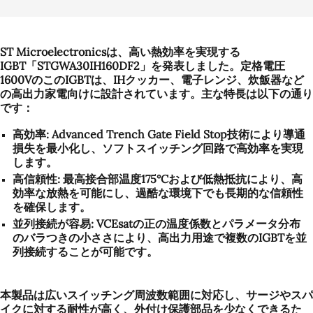
ST Microelectronicsは、高い熱効率を実現する
IGBT「STGWA30IH160DF2」を発表しました。定格電圧
1600VのこのIGBTは、IHクッカー、電子レンジ、炊飯器など
の高出力家電向けに設計されています。主な特長は以下の通り
です：
高効率: Advanced Trench Gate Field Stop技術により導通
損失を最小化し、ソフトスイッチング回路で高効率を実現
します。
高信頼性:
最高接合部温度175°Cおよび低熱抵抗により、高
効率な放熱を可能にし、過酷な環境下でも長期的な信頼性
を確保します。
並列接続が容易:
VCEsatの正の温度係数とパラメータ分布
のバラつきの小ささにより、高出力用途で複数のIGBTを並
列接続することが可能です。
本製品は広いスイッチング周波数範囲に対応し、サージやスパ
イクに対する耐性が高く、外付け保護部品を少なくできるた